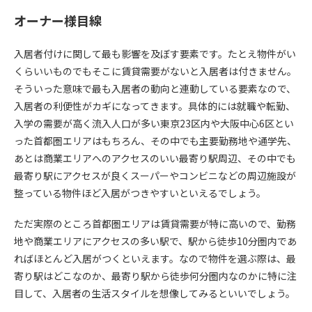
オーナー様目線
入居者付けに関して最も影響を及ぼす要素です。たとえ物件がい
くらいいものでもそこに賃貸需要がないと入居者は付きません。
そういった意味で最も入居者の動向と連動している要素なので、
入居者の利便性がカギになってきます。具体的には就職や転勤、
入学の需要が高く流入人口が多い東京
23
区内や大阪中心
6
区とい
った首都圏エリアはもちろん、その中でも主要勤務地や通学先、
あとは商業エリアへのアクセスのいい最寄り駅周辺、その中でも
最寄り駅にアクセスが良くスーパーやコンビニなどの周辺施設が
整っている物件ほど入居がつきやすいといえるでしょう。
ただ実際のところ首都圏エリアは賃貸需要が特に高いので、勤務
地や商業エリアにアクセスの多い駅で、駅から徒歩
10
分圏内であ
ればほとんど入居がつくといえます。なので物件を選ぶ際は、最
寄り駅はどこなのか、最寄り駅から徒歩何分圏内なのかに特に注
目して、入居者の生活スタイルを想像してみるといいでしょう。