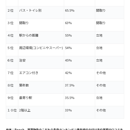
２位
バス・トイレ別
65.5%
間取り
３位
間取り
63%
間取り
４位
駅からの距離
55%
立地
５位
周辺環境
(
コンビニやスーパー
)
54%
立地
６位
治安
45%
立地
７位
エアコン付き
42%
その他
８位
築年数
37.5%
その他
９位
最寄り駅
35.5%
立地
１０位
2
階以上
33%
その他
参考：Rooch 賃貸物件のこだわり条件ランキング！優先順位の付け方や実際の口コミを