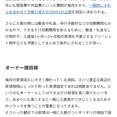
外にも管理費や共益費といった費用が毎月かかり、
一般的にそれ
らを合わせて
手取り収入の3
分の1
が
上限
を目安に決められる。
さらに入居の際には敷金や礼金、仲介手数料などの初期費用もか
かるので、できるだけ初期費用を抑えるために、敷金・礼金なし
の物件や、入居後
1
ヶ月〜
3
ヶ月程の家賃を不要とするフリーレン
ト物件なども予算としてまとめて条件にされることが多い。
オーナー様目線
毎月の家賃収入に大きく関わってくる項目。ズバリ適正な周辺の
家賃相場にしっかり則った家賃設定であれば問題ありません。と
いうのもオーナーとしてはできるだけ家賃を高く取りたい一方
で、あまりにも高くすると一般に入居者がつきにくくなるためそ
のバランスを保つことが重要になってきます。
そういった観点では家賃は一般に入居がつくギリギリの値段で設