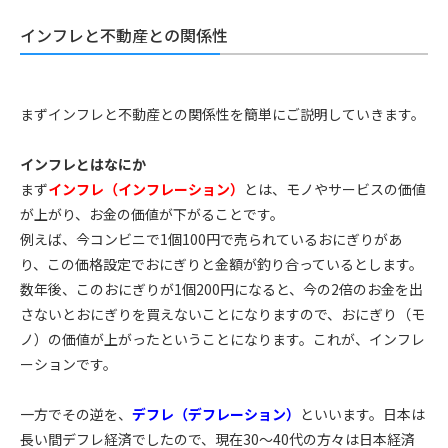
インフレと不動産との関係性
まずインフレと不動産との関係性を簡単にご説明していきます。
インフレとはなにか
まず
インフレ（インフレーション）
とは、モノやサービスの価値
が上がり、お金の価値が下がることです。
例えば、今コンビニで
1
個
100
円で売られているおにぎりがあ
り、この価格設定でおにぎりと金額が釣り合っているとします。
数年後、このおにぎりが
1
個
200
円になると、今の
2
倍のお金を出
さないとおにぎりを買えないことになりますので、おにぎり（モ
ノ）の価値が上がったということになります。これが、インフレ
ーションです。
一方でその逆を、
デフレ（デフレーション）
といいます。日本は
長い間デフレ経済でしたので、現在
30
～
40
代の方々は日本経済