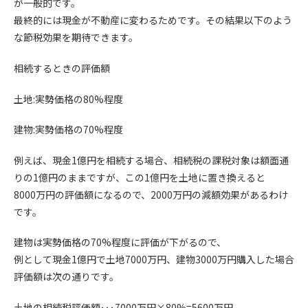
が一般的です。
最終的には現金が不動産に変わるためです。その結果以下のよう
な節税効果を期待できます。
相続するときの評価額
土地
:
実勢価格の
80%
程度
建物
:
実勢価格の
70%
程度
例えば、現金
1
億円を相続する場合、相続税の課税対象は額面通
りの
1
億円のままですが、この
1
億円を土地に置き換えると
8000
万円の評価額になるので、
2000
万円の減額効果があるわけ
です。
建物は実勢価格の
70%
程度に評価が下がるので、
例として現金
1
億円で土地
7000
万円、建物
3000
万円購入した場合
評価額は次の通りです。
土地の相続税評価額･･･
7000
万円×
80%=5600
万円