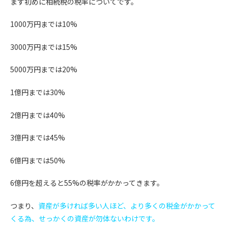
まず初めに相続税の税率についてです。
1000
万円までは
10%
3000
万円までは
15%
5000
万円までは
20%
1
億円までは
30%
2
億円までは
40%
3
億円までは
45%
6
億円までは
50%
6
億円を超えると
55%
の税率がかかってきます。
つまり、
資産が多ければ多い人ほど、より多くの税金がかかって
くる為、せっかくの資産が勿体ないわけです。