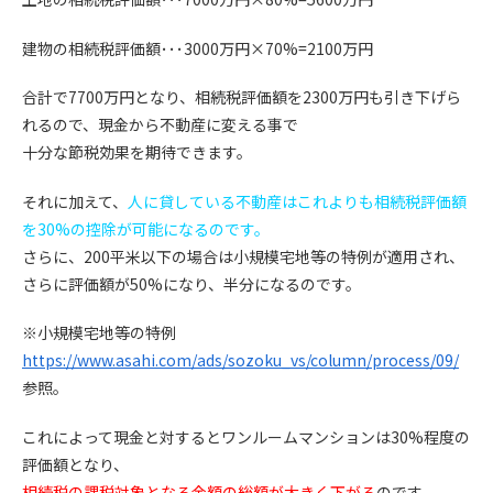
建物の相続税評価額･･･
3000
万円×
70%=2100
万円
合計で
7700
万円となり、相続税評価額を
2300
万円も引き下げら
れるので、現金から不動産に変える事で
十分な節税効果を期待できます。
それに加えて、
人に貸している不動産はこれよりも相続税評価額
を30%の控除が可能になるのです。
さらに、
200
平米以下の場合は小規模宅地等の特例が適用され、
さらに評価額が
50%
になり、半分になるのです。
※小規模宅地等の特例
https://www.asahi.com/ads/sozoku_vs/column/process/09/
参照。
これによって現金と対するとワンルームマンションは
30%
程度の
評価額となり、
相続税の課税対象となる金額の総額が大きく下がる
のです。