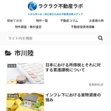
初めての方
物件一覧
不動産コラム
お客様の声
物件調査・無料査定
不動産投資用語集
市川陸
日本における所得税とそれに対
もち方
する累進課税について
2024.01.10
インフレ下における実物資産の
実物資産
強み