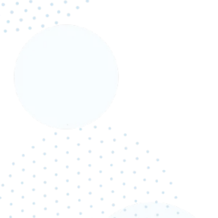
結果
出
新卒時代
の
ない
努力
成果
掴
で
を
んだ
RYUJI KABUMOTO
株本 龍次
関西支店
立
上
を
ち
げたい
今
原動力
それが
の