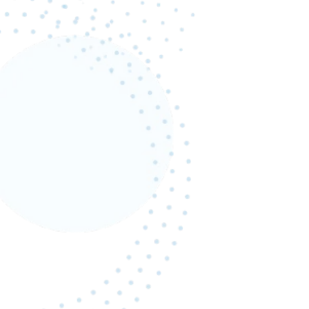
自衛隊
不動産営業
から
へ
歴代最速
営業本部長
で
に
KOJI OKUMOTO
奥元 幸治