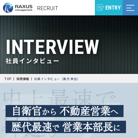
ENTRY
RECRUIT
INTERVIEW
社員インタビュー
TOP
採用情報
社員インタビュー（奥元 幸治）
史上最速で
自衛官
不動産営業
から
へ
昇進。
歴代最速
営業本部長
で
に