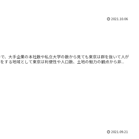
2021.10.06
中で、大手企業の本社数や私立大学の数から見ても東京は群を抜いて人が
をする地域として東京は利便性や人口数、土地の魅力の観点から非...
2021.09.21