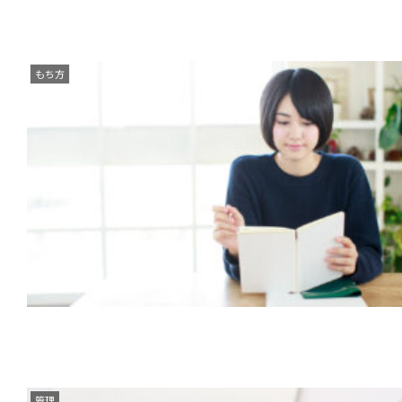
もち方
管理