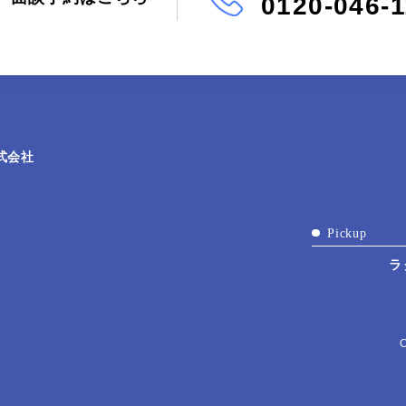
0120-046-
式会社
Pickup
ラ
C