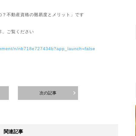
の？不動産資格の難易度とメリット」です
非、ご覧ください
gement/n/nb718e727434b?app_launch=false
次の記事
関連記事