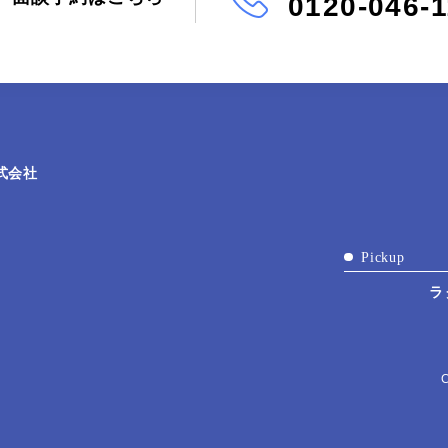
0120-046-
式会社
Pickup
ラ
C