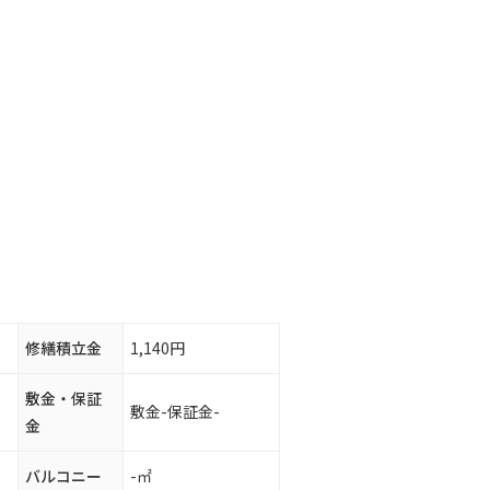
修繕積立金
1,140円
敷金・保証
敷金-保証金-
金
バルコニー
-㎡