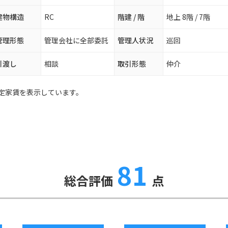
建物構造
RC
階建 / 階
地上 8階 / 7階
管理形態
管理会社に全部委託
管理人状況
巡回
引渡し
相談
取引形態
仲介
定家賃を表示しています。
81
総合評価
点