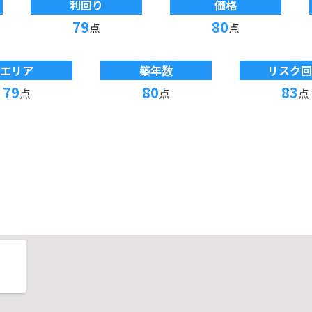
利回り
価格
79
80
点
点
エリア
築年数
リスク回
79
80
83
点
点
点