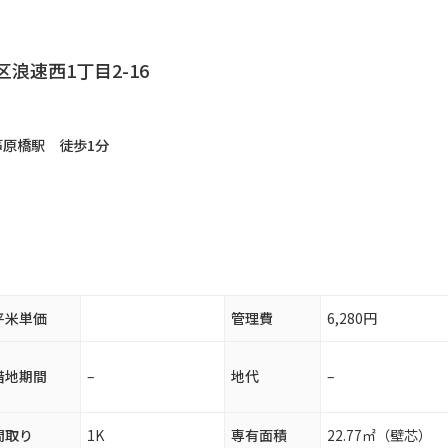
浪速西1丁目2-16
芦原橋駅
徒歩1分
平米単価
管理費
6,280円
借地期間
–
地代
–
間取り
1K
専有面積
22.77㎡（壁芯）