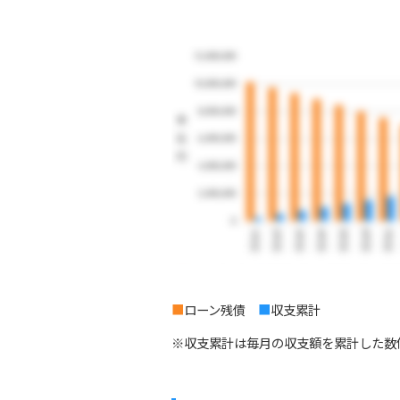
■
ローン残債
■
収支累計
※収支累計は毎月の収支額を累計した数