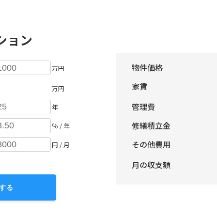
ション
物件価格
万円
家賃
万円
管理費
年
修繕積立金
％ / 年
その他費用
円 / 月
月の収支額
する