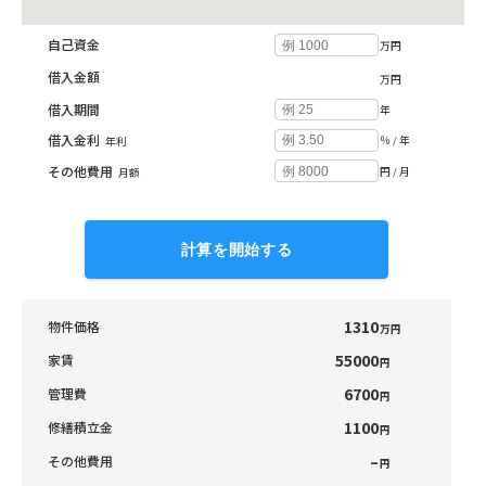
自己資金
万円
借入金額
万円
借入期間
年
借入金利
％ / 年
年利
その他費用
円 / 月
月額
計算を開始する
1310
物件価格
万円
55000
家賃
円
6700
管理費
円
1100
修繕積立金
円
–
その他費用
円