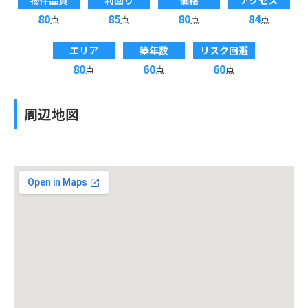
物件品質
利回り
価格
アクセス
80
85
80
84
点
点
点
点
エリア
築年数
リスク回避
80
60
60
点
点
点
周辺地図
投資収支シミュレーション