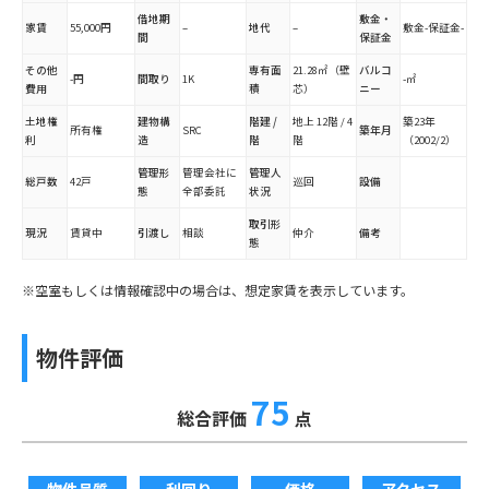
借地期
敷金・
家賃
55,000円
–
地代
–
敷金-保証金-
間
保証金
その他
専有面
21.28㎡（壁
バルコ
-円
間取り
1K
-㎡
費用
積
芯）
ニー
土地権
建物構
階建 /
地上 12階 / 4
築23年
所有権
SRC
築年月
利
造
階
階
（2002/2）
管理形
管理会社に
管理人
総戸数
42戸
巡回
設備
態
全部委託
状況
取引形
現況
賃貸中
引渡し
相談
仲介
備考
態
※空室もしくは情報確認中の場合は、想定家賃を表示しています。
物件評価
75
総合評価
点