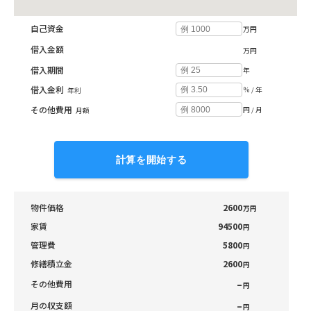
自己資金
万円
借入金額
万円
借入期間
年
借入金利
％ / 年
年利
その他費用
円 / 月
月額
計算を開始する
物件価格
2600
万円
家賃
94500
円
管理費
5800
円
修繕積立金
2600
円
–
その他費用
円
–
月の収支額
円