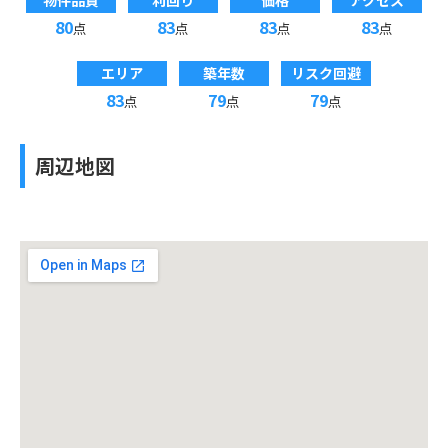
物件品質
利回り
価格
アクセス
80
83
83
83
点
点
点
点
エリア
築年数
リスク回避
83
79
79
点
点
点
周辺地図
投資収支シミュレーション