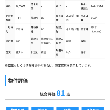
借地期
敷金・
賃料
94,500円
–
地代
–
敷金-保証金-
間
保証金
その他
専有面
25.20㎡（壁
バルコ
‐円
間取り
1K
3.60㎡
費用
積
芯）
ニー
土地権
建物構
階建 /
築8年
所有権
RC
地上6階 /2階
築年月
利
造
階
（2018/1）
管理形
管理会社に
管理人
総戸数
58戸
日勤
設備
態
全部委託
状況
取引形
現況
賃貸中
引渡し
相談
仲介
備考
態
※空室もしくは情報確認中の場合は、想定家賃を表示しています。
物件評価
81
総合評価
点