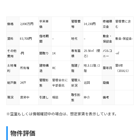
平米単
管理費
修繕積
管理費に含
価格
2,890万円
14,230円
価
等
立金
む
借地期
敷金・
賃料
83,700円
–
地代
–
敷金-保証金-
間
保証金
その他
専有面
25.58㎡（壁
バルコ
-円
間取り
1K
-㎡
費用
積
芯）
ニー
土地権
建物構
階建 /
地上11階 /2
築9年
所有権
RC
築年月
利
造
階
階
（2016/1）
管理形
管理会社に
管理人
総戸数
24戸
巡回
設備
態
全部委託
状況
取引形
現況
賃貸中
引渡し
相談
仲介
備考
態
※空室もしくは情報確認中の場合は、想定家賃を表示しています。
物件評価