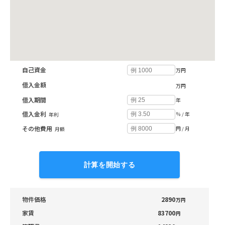
投資収支シミュレーション
自己資金
万円
借入金額
万円
借入期間
年
借入金利
％ / 年
年利
その他費用
円 / 月
月額
計算を開始する
物件価格
2890
万円
家賃
83700
円