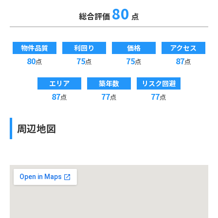
80
総合評価
点
物件品質
利回り
価格
アクセス
80
75
75
87
点
点
点
点
エリア
築年数
リスク回避
87
77
77
点
点
点
周辺地図