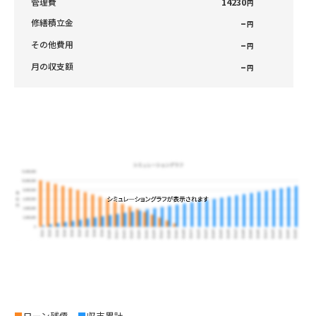
管理費
14230
円
–
修繕積立金
円
–
その他費用
円
–
月の収支額
円
■
ローン残債
■
収支累計