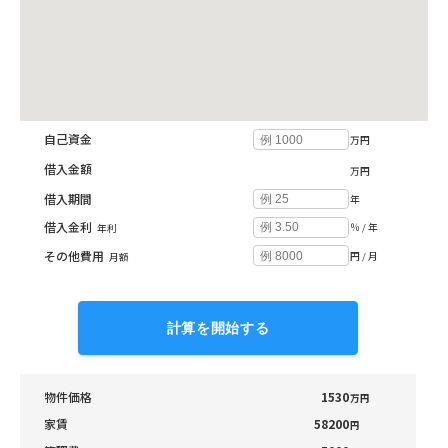
投資収支シミュレーション
自己資金
万円
借入金額
万円
借入期間
年
借入金利
％ / 年
年利
その他費用
円 / 月
月額
計算を開始する
物件価格
1530
万円
家賃
58200
円