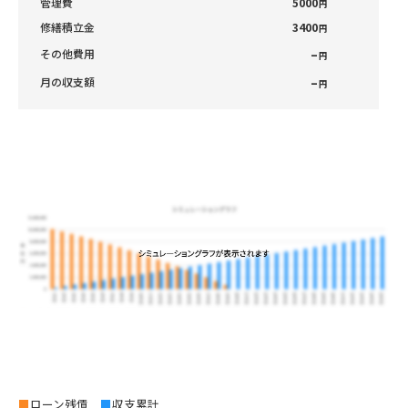
管理費
5000
円
修繕積立金
3400
円
–
その他費用
円
–
月の収支額
円
■
ローン残債
■
収支累計