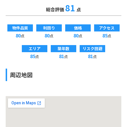
81
総合評価
点
物件品質
利回り
価格
アクセス
80
80
80
85
点
点
点
点
エリア
築年数
リスク回避
85
81
81
点
点
点
周辺地図