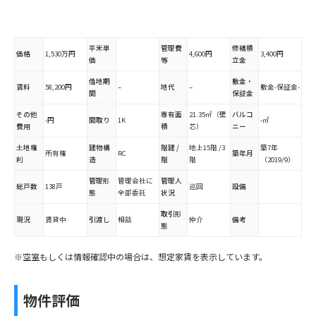
平米単
管理費
修繕積
価格
1,530万円
4,600円
3,400円
価
等
立金
借地期
敷金・
賃料
58,200円
–
地代
–
敷金-保証金-
間
保証金
その他
専有面
21.35㎡（壁
バルコ
-円
間取り
1K
-㎡
費用
積
芯）
ニー
土地権
建物構
階建 /
地上15階 /3
築7年
所有権
RC
築年月
利
造
階
階
（2019/9）
管理形
管理会社に
管理人
総戸数
138戸
巡回
設備
態
全部委託
状況
取引形
現況
賃貸中
引渡し
相談
仲介
備考
態
※空室もしくは情報確認中の場合は、想定家賃を表示しています。
物件評価