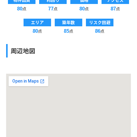
物件品質
利回り
価格
アクセス
80
77
80
87
点
点
点
点
エリア
築年数
リスク回避
80
85
86
点
点
点
周辺地図
投資収支シミュレーション