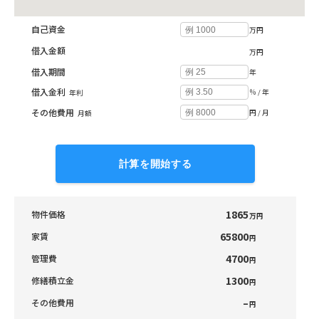
自己資金
万円
借入金額
万円
借入期間
年
借入金利
％ / 年
年利
その他費用
円 / 月
月額
計算を開始する
1865
物件価格
万円
65800
家賃
円
4700
管理費
円
1300
修繕積立金
円
–
その他費用
円