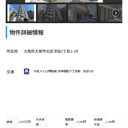
物件詳細情報
所在地
大阪府大阪市北区浮田2丁目2-29
交通
大阪メトロ堺筋線/天神橋筋六丁目駅 徒歩3分
平米単
管理費
修繕積
価格
1,865万円
4,700円
1,300円
価
等
立金