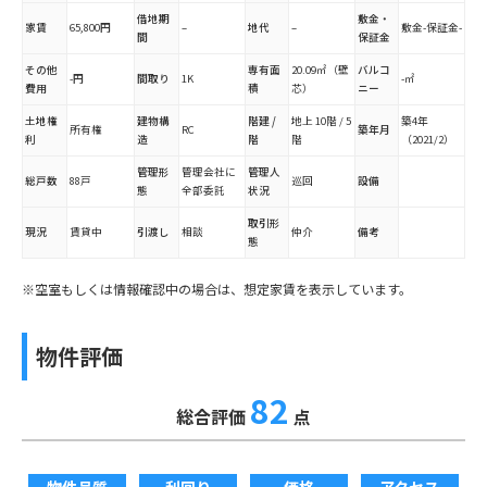
借地期
敷金・
家賃
65,800円
–
地代
–
敷金-保証金-
間
保証金
その他
専有面
20.09㎡（壁
バルコ
-円
間取り
1K
-㎡
費用
積
芯）
ニー
土地権
建物構
階建 /
地上 10階 / 5
築4年
所有権
RC
築年月
利
造
階
階
（2021/2）
管理形
管理会社に
管理人
総戸数
88戸
巡回
設備
態
全部委託
状況
取引形
現況
賃貸中
引渡し
相談
仲介
備考
態
※空室もしくは情報確認中の場合は、想定家賃を表示しています。
物件評価
82
総合評価
点