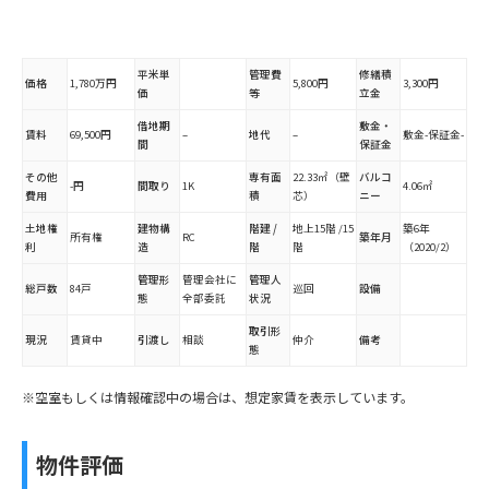
平米単
管理費
修繕積
価格
1,780万円
5,800円
3,300円
価
等
立金
借地期
敷金・
賃料
69,500円
–
地代
–
敷金-保証金-
間
保証金
その他
専有面
22.33㎡（壁
バルコ
-円
間取り
1K
4.06㎡
費用
積
芯）
ニー
土地権
建物構
階建 /
地上15階 /15
築6年
所有権
RC
築年月
利
造
階
階
（2020/2）
管理形
管理会社に
管理人
総戸数
84戸
巡回
設備
態
全部委託
状況
取引形
現況
賃貸中
引渡し
相談
仲介
備考
態
※空室もしくは情報確認中の場合は、想定家賃を表示しています。
物件評価