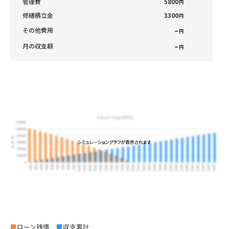
管理費
5800
円
修繕積立金
3300
円
–
その他費用
円
–
月の収支額
円
■
ローン残債
■
収支累計