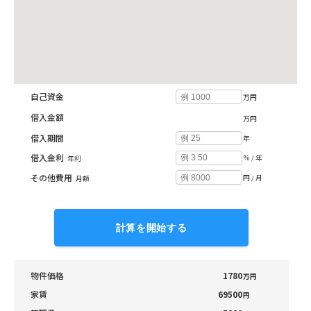
投資収支シミュレーション
自己資金
万円
借入金額
万円
借入期間
年
借入金利
％ / 年
年利
その他費用
円 / 月
月額
計算を開始する
物件価格
1780
万円
家賃
69500
円