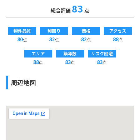
83
総合評価
点
物件品質
利回り
価格
アクセス
80
82
82
88
点
点
点
点
エリア
築年数
リスク回避
88
83
83
点
点
点
周辺地図