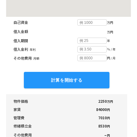
投資収支シミュレーション
自己資金
万円
借入金額
万円
借入期間
年
借入金利
％ / 年
年利
その他費用
円 / 月
月額
計算を開始する
物件価格
2250
万円
家賃
84000
円
管理費
7010
円
修繕積立金
8530
円
–
その他費用
円