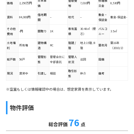
平米単
管理費
修繕積
価格
2,250万円
7,010円
8,530円
価
等
立金
借地期
敷金・
賃料
84,000円
–
地代
–
敷金-保証金-
間
保証金
その他
専有面
30.48㎡（壁
バルコ
-円
間取り
1K
3.5㎡
費用
積
芯）
ニー
土地権
建物構
階建 /
地上15階 /8
築16年
所有権
RC
築年月
利
造
階
階
（2010/2）
管理形
管理会社に
管理人
総戸数
56戸
巡回
設備
態
全部委託
状況
取引形
現況
賃貸中
引渡し
相談
仲介
備考
態
※空室もしくは情報確認中の場合は、想定家賃を表示しています。
物件評価
76
総合評価
点