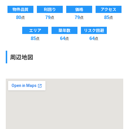
物件品質
利回り
価格
アクセス
80
79
79
85
点
点
点
点
エリア
築年数
リスク回避
85
64
64
点
点
点
周辺地図