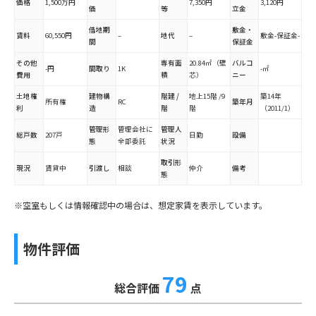
価格
1,500万円
7,350円
3,120円
価
等
立金
借地期
敷金・
賃料
60,550円
–
地代
–
敷金-保証金-
間
保証金
その他
専有面
20.84㎡（壁
バルコ
-円
間取り
1K
-㎡
費用
積
芯）
ニー
土地権
建物構
階建 /
地上15階 /9
築14年
所有権
RC
築年月
利
造
階
階
（2011/1）
管理形
管理会社に
管理人
総戸数
207戸
日勤
設備
態
全部委託
状況
取引形
現況
賃貸中
引渡し
相談
仲介
備考
態
※空室もしくは情報確認中の場合は、想定家賃を表示しています。
物件評価
79
総合評価
点