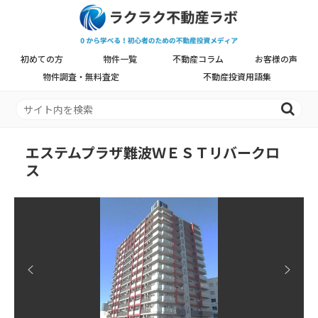
初めての方
物件一覧
不動産コラム
お客様の声
物件調査・無料査定
不動産投資用語集
エステムプラザ難波ＷＥＳＴリバークロ
ス