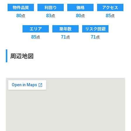
物件品質
利回り
価格
アクセス
80
83
80
85
点
点
点
点
エリア
築年数
リスク回避
85
71
71
点
点
点
周辺地図