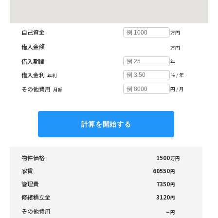
投資収支シミュレーション
自己資金
万円
借入金額
万円
借入期間
年
借入金利
％ / 年
年利
その他費用
円 / 月
月額
計算を開始する
物件価格
1500
万円
家賃
60550
円
管理費
7350
円
修繕積立金
3120
円
–
その他費用
円