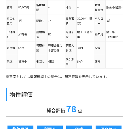
借地期
敷金・
賃料
85,000円
–
地代
–
敷金-保証金-
間
保証金
その他
専有面
30.00㎡（壁
バルコ
-円
間取り
1K
-㎡
費用
積
芯）
ニー
土地権
建物構
階建 /
地上 14階 / 6
築15年
所有権
RC
築年月
利
造
階
階
（2008/2）
管理形
管理会社に
管理人
総戸数
65戸
巡回
設備
態
全部委託
状況
取引形
現況
賃貸中
引渡し
相談
仲介
備考
態
※空室もしくは情報確認中の場合は、想定家賃を表示しています。
物件評価
78
総合評価
点