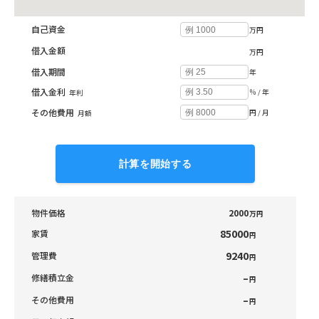
自己資金
万円
借入金額
万円
借入期間
年
借入金利
％ / 年
年利
その他費用
円 / 月
月額
計算を開始する
物件価格
2000
万円
85000
家賃
円
9240
管理費
円
–
修繕積立金
円
–
その他費用
円