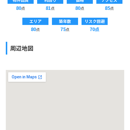
物件品質
利回り
価格
アクセス
80
81
80
85
点
点
点
点
エリア
築年数
リスク回避
80
75
70点
点
点
周辺地図
投資収支シミュレーション