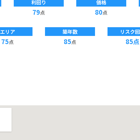
利回り
価格
79
80
点
点
エリア
築年数
リスク回
75
85
85点
点
点