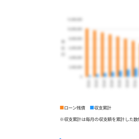
■
ローン残債
■
収支累計
※収支累計は毎月の収支額を累計した数