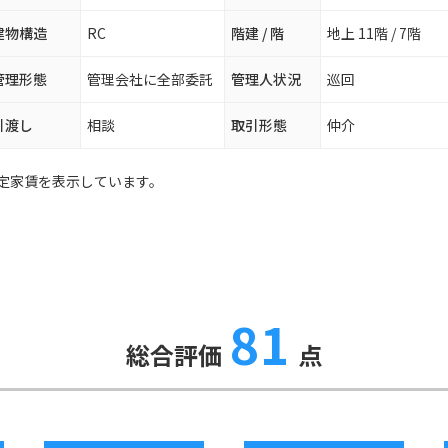
建物構造
RC
階建 / 階
地上 11階 / 7階
管理形態
管理会社に全部委託
管理人状況
巡回
引渡し
相談
取引形態
仲介
定家賃を表示しています。
81
総合評価
点