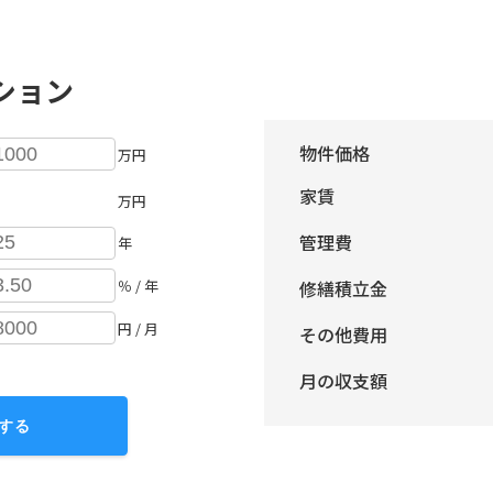
ション
物件価格
万円
家賃
万円
管理費
年
修繕積立金
％ / 年
円 / 月
その他費用
月の収支額
する