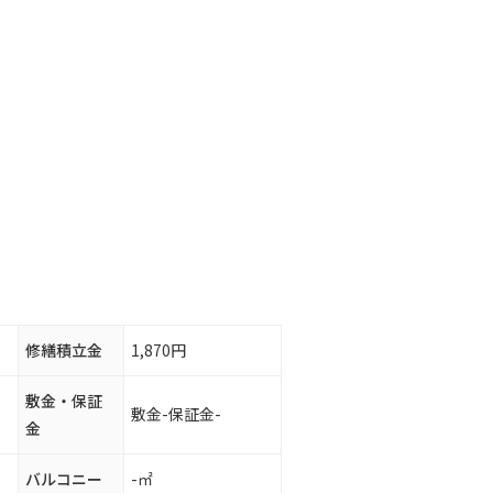
修繕積立金
1,870円
敷金・保証
敷金-保証金-
金
バルコニー
-㎡