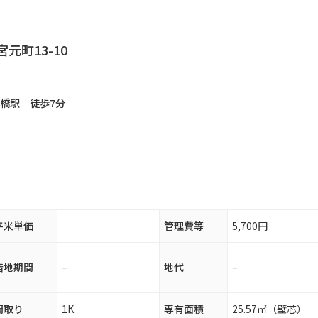
元町13-10
大橋駅
徒歩7分
平米単価
管理費等
5,700円
借地期間
–
地代
–
間取り
1K
専有面積
25.57㎡（壁芯）