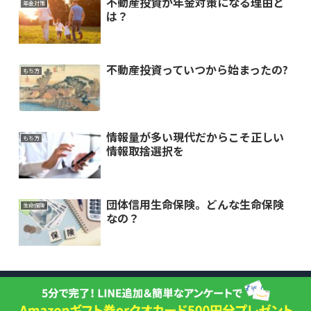
不動産投資が年金対策になる理由と
年金対策
は？
不動産投資っていつから始まったの?
もち方
情報量が多い現代だからこそ正しい
もち方
情報取捨選択を
団体信用生命保険。どんな生命保険
生命保険
なの？
初めての方
物件一覧
不動産コラム
お客様の声
物件調査・査定
お問い合わせ
Copyright ©︎ RAXUS management CO.,LTD. All Rights Reserved.