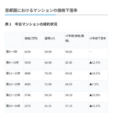
首都圏におけるマンションの価格下落率
表 1 中古マンションの成約状況
㎡単価(価格/面
価格(万円)
面積(㎡)
㎡単価下落率
積)
築0～5年
6136
64.84
94.63
―
築6～10年
5538
66.86
82.83
▲12.5％
築11～15年
4886
70.38
69.41
▲16.2％
築16～20年
4685
72.80
64.35
▲7.3％
築21～25年
3746
69.24
54.10
▲15.9％
築26～30年
2275
61.23
37.15
▲31.3％