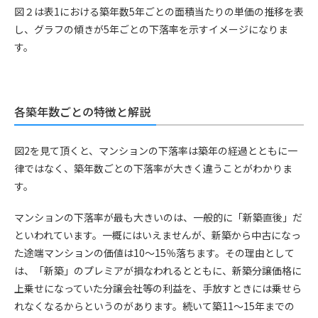
図２は表1における築年数5年ごとの面積当たりの単価の推移を表
し、グラフの傾きが5年ごとの下落率を示すイメージになりま
す。
各築年数ごとの特徴と解説
図2を見て頂くと、マンションの下落率は築年の経過とともに一
律ではなく、築年数ごとの下落率が大きく違うことがわかりま
す。
マンションの下落率が最も大きいのは、一般的に「新築直後」だ
といわれています。一概にはいえませんが、新築から中古になっ
た途端マンションの価値は10～15％落ちます。その理由として
は、「新築」のプレミアが損なわれるとともに、新築分譲価格に
上乗せになっていた分譲会社等の利益を、手放すときには乗せら
れなくなるからというのがあります。続いて築11～15年までの