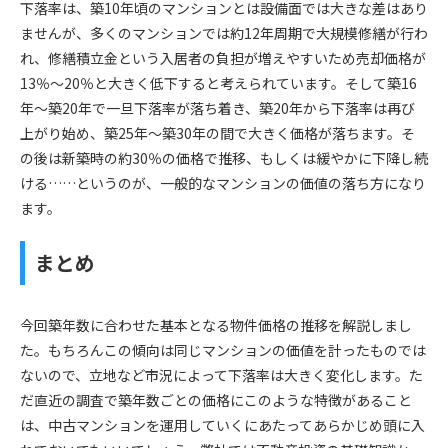
下落率は、築10年頃のマンションとは設備面では大きな差はあり
ませんが、多くのマンションでは約12年周期で大規模修繕が行わ
れ、修繕積立金という入居者の負担が増えやすいため売却価格が
13％～20％と大きく低下すると考えられています。そして築16
年～築20年で一旦下落率が落ち着き、築20年から下落率は再び
上がり始め、築25年～築30年の間で大きく価格が落ちます。そ
の後は新築時の約30％の価格で推移、もしくは緩やかに下降し続
ける……というのが、一般的なマンションの価値の落ち方になり
ます。
まとめ
今回築年数に合わせた基本となる物件価格の推移を解説しまし
た。もちろんこの傾向は同じマンションの価値を計ったものでは
ないので、立地など市況によって下落率は大きく変化します。た
だ直近の調査で築年数ごとの価格にこのような特徴があること
は、中古マンションを運用していくにあたってあらかじめ頭に入