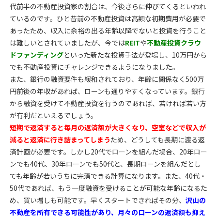
代前半の不動産投資家の割合は、今後さらに伸びてくるといわれ
ているのです。ひと昔前の不動産投資は高額な初期費用が必要で
あったため、収入に余裕の出る年齢以降でないと投資を行うこと
は難しいとされていましたが、今では
REIT
や
不動産投資クラウ
ドファンディング
といった新たな投資手法が登場し、
10
万円から
でも不動産投資にチャレンジできるようになりました。
また、銀行の融資要件も緩和されており、年齢に関係なく
500
万
円前後の年収があれば、ローンも通りやすくなっています。銀行
から融資を受けて不動産投資を行うのであれば、若ければ若い方
が有利だといえるでしょう。
短期で返済すると毎月の返済額が大きくなり、空室などで収入が
減ると返済に行き詰まってしまう
ため、どうしても長期に渡る返
済計画が必要です。しかし
20
代でローンを組んだ場合、
20
年ロー
ンでも
40
代、
30
年ローンでも
50
代と、長期ローンを組んだとし
ても年齢が若いうちに完済できる計算になります。また、
40
代・
50
代であれば、もう一度融資を受けることが可能な年齢になるた
め、買い増しも可能です。早くスタートできればその分、
沢山の
不動産を所有できる可能性があり、月々のローンの返済額も抑え