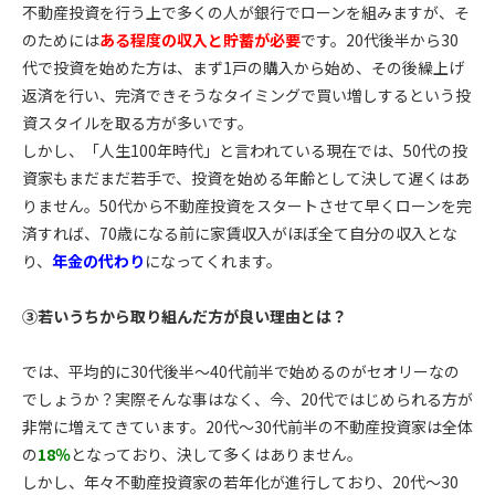
不動産投資を行う上で多くの人が銀行でローンを組みますが、そ
のためには
ある程度の収入と貯蓄が必要
です。
20
代後半から
30
代で投資を始めた方は、まず
1
戸の購入から始め、その後繰上げ
返済を行い、完済できそうなタイミングで買い増しするという投
資スタイルを取る方が多いです。
しかし、「人生
100
年時代」と言われている現在では、
50
代の投
資家もまだまだ若手で、投資を始める年齢として決して遅くはあ
りません。
50
代から不動産投資をスタートさせて早くローンを完
済すれば、
70
歳になる前に家賃収入がほぼ全て自分の収入とな
り、
年金の代わり
になってくれます。
③若いうちから取り組んだ方が良い理由とは？
では、平均的に
30
代後半〜
40
代前半で始めるのがセオリーなの
でしょうか？実際そんな事はなく、今、20代ではじめられる方が
非常に増えてきています。
20
代〜
30
代前半の不動産投資家は全体
の
18％
となっており、決して多くはありません。
しかし、年々不動産投資家の若年化が進行しており、
20
代〜
30