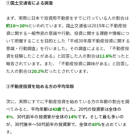
①国土交通省による調査
まず、実際に日本で投資用不動産をすでに行っている人の割合は
約10〜20%
といわれています。国土交通省は
2019
年に不動産投
資に関する一般市民の意識や行動、投資に関する課題や情報につ
いて把握することを目的とした「平成
30
年度不動産投資に関する
意識・行動調査」を行いました。その調査によると、「不動産投
資を経験したことがある」と回答した人の割合
は
12.6％
だ
ったと
報告されています。また、「不動産投資に興味がある」と回答し
た人の割合は
20.2％
だ
ったとされています。
②不動産投資を始める方の平均年齢
次に、実際にすでに不動産投資を始めている方の年齢の割合を調
べてみると、
平均年齢は
43歳
でした。
20代の投資家は全体の
4%
、30代前半の投資家が全体の
14％
です。
そして最も多いの
が、30代後半〜50代前半の投資家で、全体の
63％
を
占めていま
す。