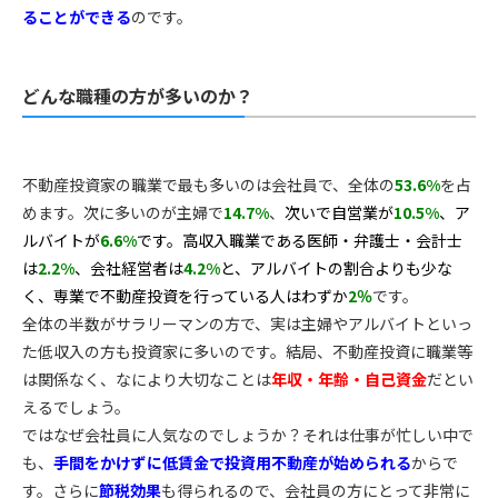
ることができる
のです。
どんな職種の方が多いのか？
不動産投資家の職業で最も多いのは会社員で、全体の
53.6%
を占
めます。次に多いのが主婦で
14.7%
、
次いで自営業が
10.5%
、ア
ルバイトが
6.6%
です。
高収入職業である医師・弁護士・会計士
は
2.2%
、会社経営者は
4.2%
と、アルバイトの割合よりも少な
く、専業で不動産投資を行っている人はわずか
2％
です。
全体の半数がサラリーマンの方で、実は主婦やアルバイトといっ
た低収入の方も投資家に多いのです。結局、不動産投資に職業等
は関係なく、なにより大切なことは
年収・年齢・自己資金
だとい
えるでしょう。
ではなぜ会社員に人気なのでしょうか？それは仕事が忙しい中で
も、
手間をかけずに低賃金で投資用不動産が始められる
からで
す。さらに
節税効果
も得られるので、会社員の方にとって非常に